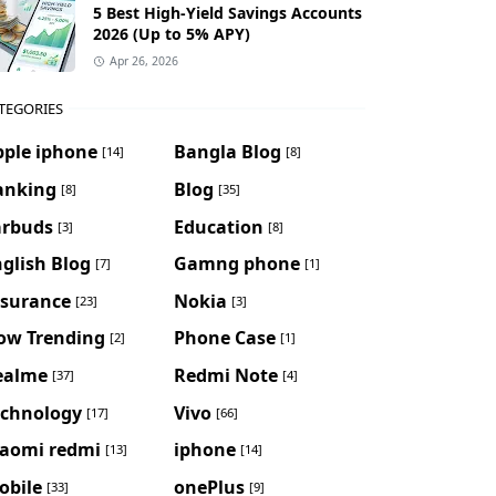
5 Best High-Yield Savings Accounts
2026 (Up to 5% APY)
Apr 26, 2026
TEGORIES
pple iphone
Bangla Blog
[14]
[8]
anking
Blog
[8]
[35]
arbuds
Education
[3]
[8]
glish Blog
Gamng phone
[7]
[1]
nsurance
Nokia
[23]
[3]
ow Trending
Phone Case
[2]
[1]
ealme
Redmi Note
[37]
[4]
echnology
Vivo
[17]
[66]
iaomi redmi
iphone
[13]
[14]
obile
onePlus
[33]
[9]