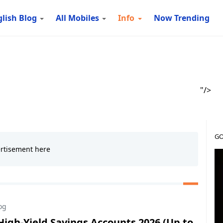
lish Blog
All Mobiles
Info
Now Trending
"/>
GO
og
High-Yield Savings Accounts 2026 (Up to