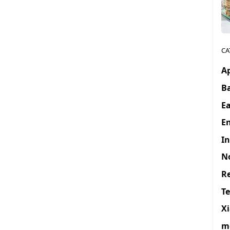
CA
A
B
E
En
I
N
R
T
X
m