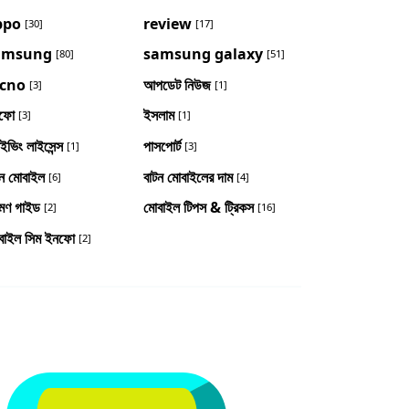
ppo
review
[30]
[17]
amsung
samsung galaxy
[80]
[51]
ecno
আপডেট নিউজ
[3]
[1]
ফো
ইসলাম
[3]
[1]
াইভিং লাইসেন্স
পাসপোর্ট
[1]
[3]
টন মোবাইল
বাটন মোবাইলের দাম
[6]
[4]
রমণ গাইড
মোবাইল টিপস & ট্রিকস
[2]
[16]
বাইল সিম ইনফো
[2]