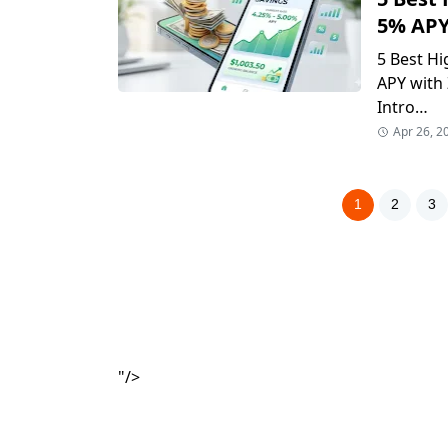
5% APY
5 Best Hi
APY with 
Intro…
Apr 26, 2
1
2
3
"/>