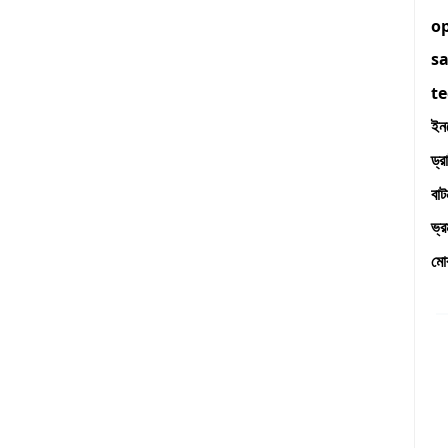
o
s
t
ইন
ড্র
বা
ভ্
মো