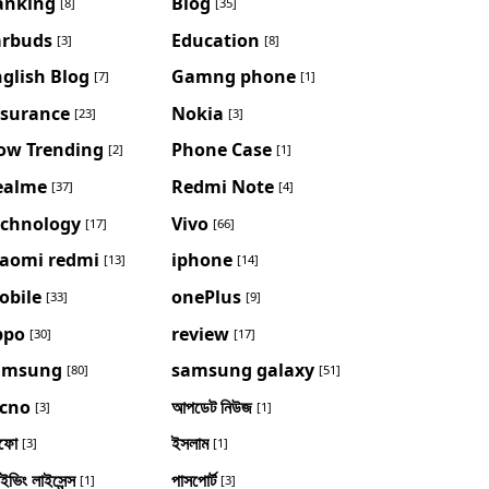
anking
Blog
[8]
[35]
arbuds
Education
[3]
[8]
glish Blog
Gamng phone
[7]
[1]
nsurance
Nokia
[23]
[3]
ow Trending
Phone Case
[2]
[1]
ealme
Redmi Note
[37]
[4]
echnology
Vivo
[17]
[66]
iaomi redmi
iphone
[13]
[14]
obile
onePlus
[33]
[9]
ppo
review
[30]
[17]
amsung
samsung galaxy
[80]
[51]
ecno
আপডেট নিউজ
[3]
[1]
ফো
ইসলাম
[3]
[1]
াইভিং লাইসেন্স
পাসপোর্ট
[1]
[3]