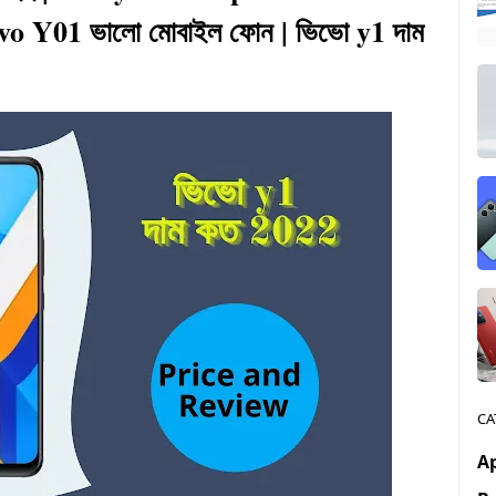
ivo Y01 ভালো মোবাইল ফোন | ভিভো y1 দাম
CA
A