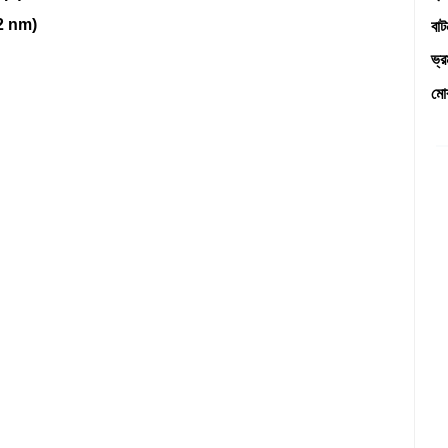
বা
12 nm)
ভ্
মো