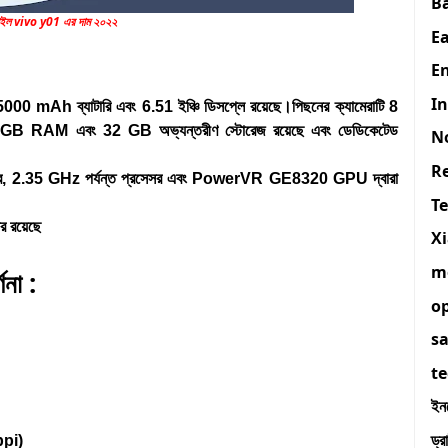
B
বাইল vivo y01 এর দাম ২০২২
E
En
I
00 mAh ব্যাটারি এবং 6.51 ইঞ্চি ডিসপ্লে রয়েছে।পিছনের ক্যামেরাটি 8
িতে 2 GB RAM এবং 32 GB অভ্যন্তরীণ স্টোরেজ রয়েছে এবং ডেডিকেটেড
N
R
র, 2.35 GHz পর্যন্ত প্রসেসর এবং PowerVR GE8320 GPU দ্বারা
T
র রয়েছে
X
m
না :
o
s
t
ইন
ড্র
ppi)