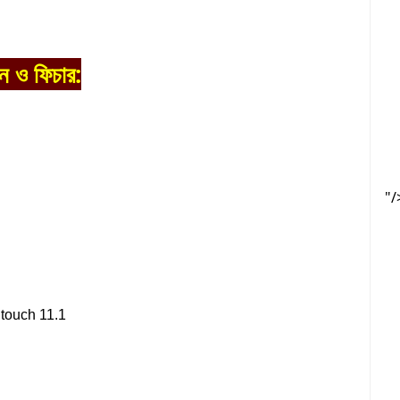
 ও ফিচার:
"/
untouch 11.1