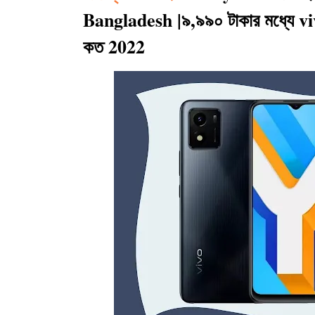
Bangladesh |৯,৯৯০ টাকার মধ্যে v
কত 2022