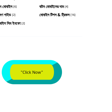
টন মোবাইল
বাটন মোবাইলের দাম
[6]
[4]
রমণ গাইড
মোবাইল টিপস & ট্রিকস
[2]
[16]
বাইল সিম ইনফো
[2]