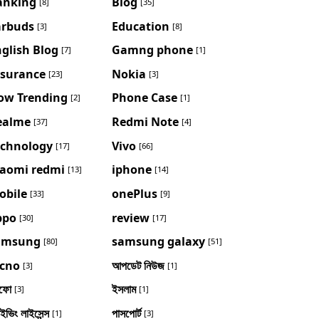
anking
Blog
[8]
[35]
arbuds
Education
[3]
[8]
glish Blog
Gamng phone
[7]
[1]
nsurance
Nokia
[23]
[3]
ow Trending
Phone Case
[2]
[1]
ealme
Redmi Note
[37]
[4]
echnology
Vivo
[17]
[66]
iaomi redmi
iphone
[13]
[14]
obile
onePlus
[33]
[9]
ppo
review
[30]
[17]
amsung
samsung galaxy
[80]
[51]
ecno
আপডেট নিউজ
[3]
[1]
ফো
ইসলাম
[3]
[1]
াইভিং লাইসেন্স
পাসপোর্ট
[1]
[3]