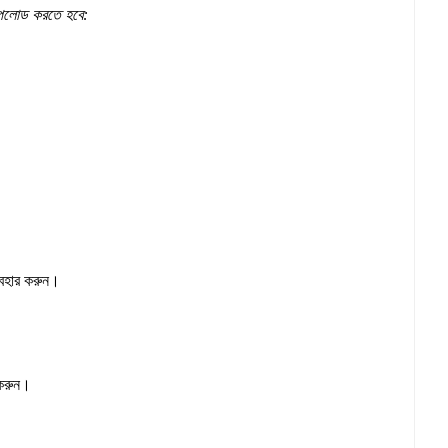
আপলোড করতে হবে:
্যবহার করুন।
 করুন।