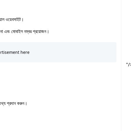
য়াল ওয়েবসাইট।
না এবং মোবাইল নম্বর প্রয়োজন।
"/
 তথ্য প্রদান করুন।