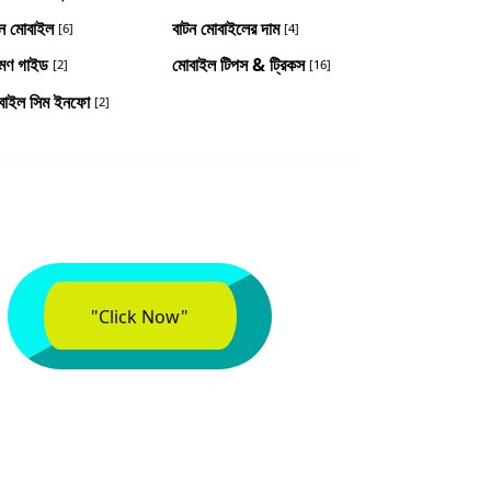
টন মোবাইল
বাটন মোবাইলের দাম
[6]
[4]
রমণ গাইড
মোবাইল টিপস & ট্রিকস
[2]
[16]
বাইল সিম ইনফো
[2]