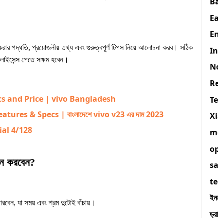
B
E
En
র পদ্ধতি, প্রয়োজনীয় তথ্য এবং গুরুত্বপূর্ণ টিপস নিয়ে আলোচনা করব। সঠিক
I
লাইসেন্স পেতে সক্ষম হবেন।
N
R
cs and Price | vivo Bangladesh
T
ures & Specs | বাংলাদেশে vivo v23 এর দাম 2023
X
ial 4/128
m
o
দন করবেন?
s
t
ইন
বেন, যা সময় এবং শ্রম দুটোই বাঁচায়।
ড্র