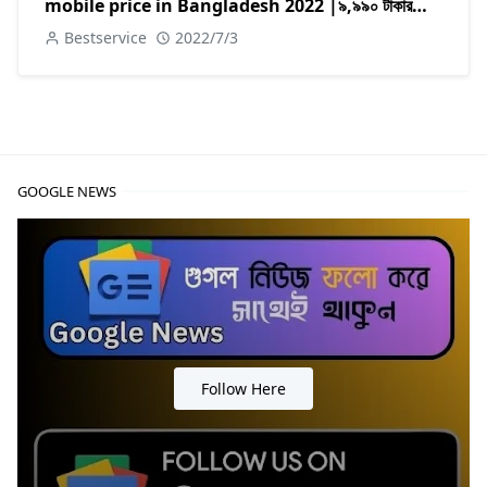
mobile price in Bangladesh 2022 |৯,৯৯০ টাকার
মধ্যে vivo Y01 ভালো মোবাইল ফোন
Bestservice
2022/7/3
GOOGLE NEWS
Follow Here