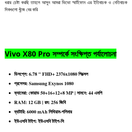
ধরার চেষ্টা করছি তাহলে আসুন আমরা ভিভো স্মার্টফোন এর ইতিবাচক ও নেতিবাচক
দিকগুলো খুঁজে বের করি
Vivo X80 Pro সম্পর্কে সংক্ষিপ্ত পর্যালোচনা
ডিসপ্লে: 6.78 " FHD+ 2376x1080 পিক্সেল
প্রসেসর: Samsung Exynos 1080
ক্যামেরা: কোয়াড 50+16+12+8 MP | সামনে: 44 এমপি
RAM: 12 GB | রম: 256 জিবি
ব্যাটারি: 6000 mAh লিথিয়াম-পলিমার
ইউএসবি টাইপ: ইউএসবি টাইপ-সি