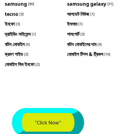
samsung
samsung galaxy
[80]
[51]
tecno
আপডেট নিউজ
[3]
[1]
ইনফো
ইসলাম
[3]
[1]
ড্রাইভিং লাইসেন্স
পাসপোর্ট
[1]
[3]
বাটন মোবাইল
বাটন মোবাইলের দাম
[6]
[4]
ভ্রমণ গাইড
মোবাইল টিপস & ট্রিকস
[2]
[16]
মোবাইল সিম ইনফো
[2]