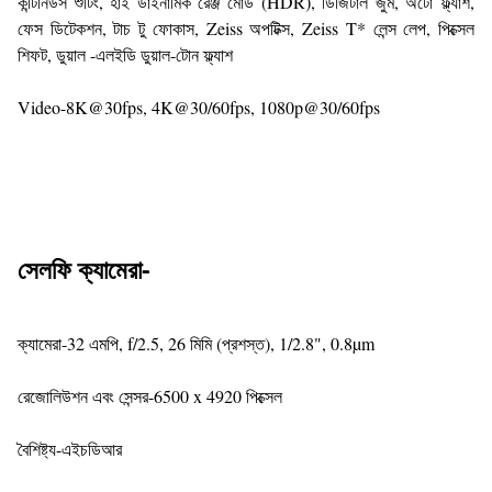
কন্টিনিউস শুটিং, হাই ডাইনামিক রেঞ্জ মোড (HDR), ডিজিটাল জুম, অটো ফ্ল্যাশ,
ফেস ডিটেকশন, টাচ টু ফোকাস, Zeiss অপটিক্স, Zeiss T* লেন্স লেপ, পিক্সেল
শিফট, ডুয়াল -এলইডি ডুয়াল-টোন ফ্ল্যাশ
Video-8K@30fps, 4K@30/60fps, 1080p@30/60fps
সেলফি ক্যামেরা-
ক্যামেরা-32 এমপি, f/2.5, 26 মিমি (প্রশস্ত), 1/2.8", 0.8µm
রেজোলিউশন এবং সেন্সর-6500 x 4920 পিক্সেল
বৈশিষ্ট্য-এইচডিআর