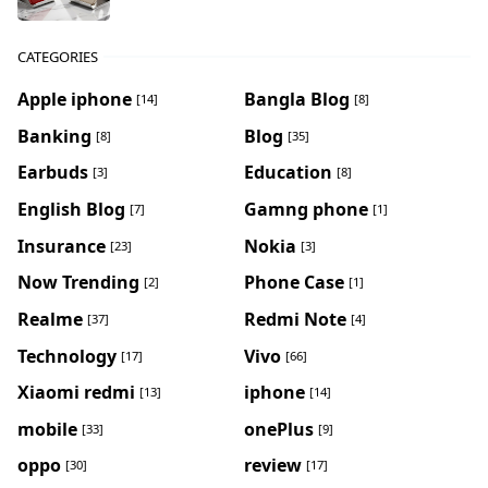
CATEGORIES
Apple iphone
Bangla Blog
[14]
[8]
Banking
Blog
[8]
[35]
Earbuds
Education
[3]
[8]
English Blog
Gamng phone
[7]
[1]
Insurance
Nokia
[23]
[3]
Now Trending
Phone Case
[2]
[1]
Realme
Redmi Note
[37]
[4]
Technology
Vivo
[17]
[66]
Xiaomi redmi
iphone
[13]
[14]
mobile
onePlus
[33]
[9]
oppo
review
[30]
[17]