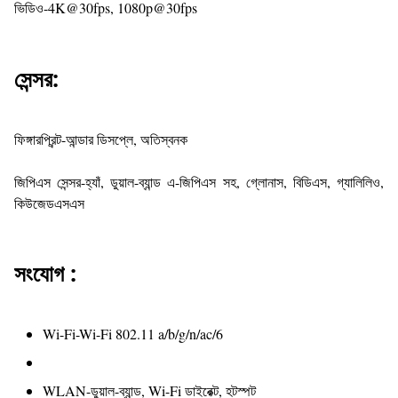
ভিডিও-4K@30fps, 1080p@30fps
সেন্সর:
ফিঙ্গারপ্রিন্ট-আন্ডার ডিসপ্লে, অতিস্বনক
জিপিএস সেন্সর-হ্যাঁ, ডুয়াল-ব্যান্ড এ-জিপিএস সহ, গ্লোনাস, বিডিএস, গ্যালিলিও,
কিউজেডএসএস
সংযোগ :
Wi-Fi-Wi-Fi 802.11 a/b/g/n/ac/6
WLAN-ডুয়াল-ব্যান্ড, Wi-Fi ডাইরেক্ট, হটস্পট