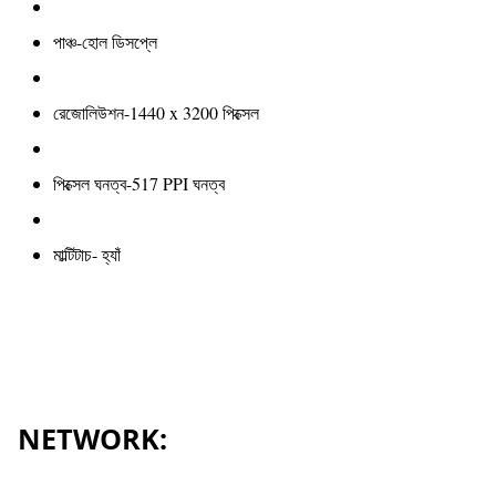
পাঞ্চ-হোল ডিসপ্লে
রেজোলিউশন-1440 x 3200 পিক্সেল
পিক্সেল ঘনত্ব-517 PPI ঘনত্ব
মাল্টিটাচ- হ্যাঁ
NETWORK: