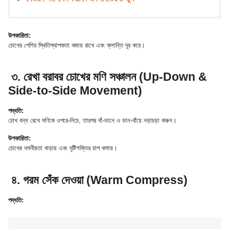
উপকারিতা:
চোখের পেশির স্থিতিস্থাপকতা বজায় রাখে এবং ক্লান্তি দূর করে।
৩. রেখা বরাবর চোখের মণি সঞ্চালন (Up-Down &
Side-to-Side Movement)
পদ্ধতি:
চোখ বন্ধ রেখে মণিকে ওপরে-নিচে, তারপর বাঁ-ডানে ও ডান-বাঁয়ে নড়াচড়া করুন।
উপকারিতা:
চোখের নমনীয়তা বাড়ায় এবং দৃষ্টিশক্তির চাপ কমায়।
৪. গরম সেঁক দেওয়া (Warm Compress)
পদ্ধতি: