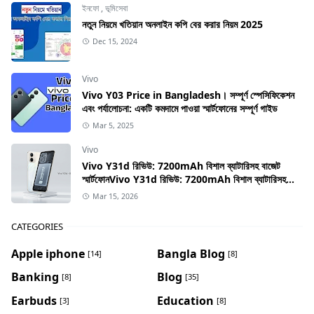
ইনফো
,
ভূমিসেবা
নতুন নিয়মে খতিয়ান অনলাইন কপি বের করার নিয়ম 2025
Dec 15, 2024
Vivo
Vivo Y03 Price in Bangladesh। সম্পূর্ণ স্পেসিফিকেশন
এবং পর্যালোচনা: একটি কমদামে পাওয়া স্মার্টফোনের সম্পূর্ণ গাইড
Mar 5, 2025
Vivo
Vivo Y31d রিভিউ: 7200mAh বিশাল ব্যাটারিসহ বাজেট
স্মার্টফোনVivo Y31d রিভিউ: 7200mAh বিশাল ব্যাটারিসহ
বাজেট স্মার্টফোন
Mar 15, 2026
CATEGORIES
Apple iphone
Bangla Blog
[14]
[8]
Banking
Blog
[8]
[35]
Earbuds
Education
[3]
[8]