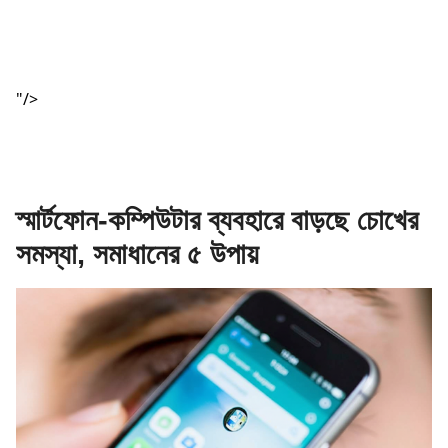
"/>
স্মার্টফোন-কম্পিউটার ব্যবহারে বাড়ছে চোখের
সমস্যা, সমাধানের ৫ উপায়