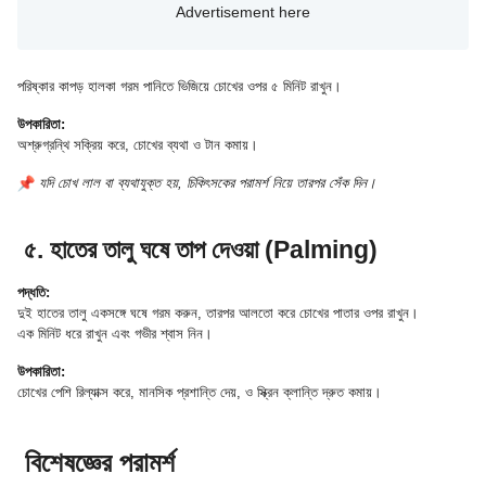
পরিষ্কার কাপড় হালকা গরম পানিতে ভিজিয়ে চোখের ওপর ৫ মিনিট রাখুন।
উপকারিতা:
অশ্রুগ্রন্থি সক্রিয় করে, চোখের ব্যথা ও টান কমায়।
যদি চোখ লাল বা ব্যথাযুক্ত হয়, চিকিৎসকের পরামর্শ নিয়ে তারপর সেঁক দিন।
৫. হাতের তালু ঘষে তাপ দেওয়া (Palming)
পদ্ধতি:
দুই হাতের তালু একসঙ্গে ঘষে গরম করুন, তারপর আলতো করে চোখের পাতার ওপর রাখুন।
এক মিনিট ধরে রাখুন এবং গভীর শ্বাস নিন।
উপকারিতা:
চোখের পেশি রিল্যাক্স করে, মানসিক প্রশান্তি দেয়, ও স্ক্রিন ক্লান্তি দ্রুত কমায়।
বিশেষজ্ঞের পরামর্শ