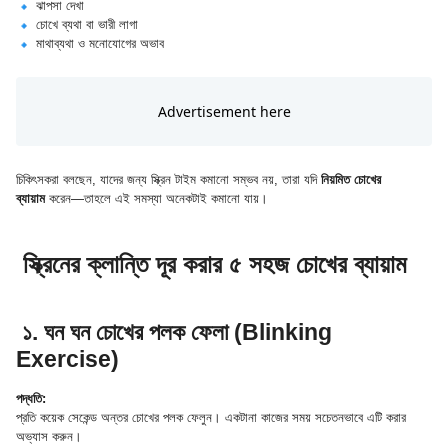
ঝাপসা দেখা
চোখে ব্যথা বা ভারী লাগা
মাথাব্যথা ও মনোযোগের অভাব
চিকিৎসকরা বলছেন, যাদের জন্য স্ক্রিন টাইম কমানো সম্ভব নয়, তারা যদি
নিয়মিত চোখের
ব্যায়াম
করেন—তাহলে এই সমস্যা অনেকটাই কমানো যায়।
স্ক্রিনের ক্লান্তি দূর করার ৫ সহজ চোখের ব্যায়াম
১. ঘন ঘন চোখের পলক ফেলা (Blinking
Exercise)
পদ্ধতি:
প্রতি কয়েক সেকেন্ড অন্তর চোখের পলক ফেলুন। একটানা কাজের সময় সচেতনভাবে এটি করার
অভ্যাস করুন।