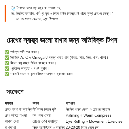
“চোখের যত্ন শুধু ওষুধ বা চশমায় নয়,
বরং নিয়মিত ব্যায়াম, পর্যাপ্ত ঘুম ও স্ক্রিন টাইম নিয়ন্ত্রণেই থাকে সুস্থ চোখের রহস্য।”
—
ডা. ফারজানা হোসেন, চক্ষু বিশেষজ্ঞ
চোখের স্বাস্থ্য ভালো রাখার জন্য অতিরিক্ত টিপস
পর্যাপ্ত পানি পান করুন।
ভিটামিন A, C ও Omega-3 সমৃদ্ধ খাবার খান (গাজর, মাছ, ডিম, পালং শাক)।
স্ক্রিনে ব্লু লাইট ফিল্টার ব্যবহার করুন।
প্রতিদিন অন্তত ৭ ঘণ্টা ঘুমান।
সরাসরি রোদে বা ধুলাবালিতে সানগ্লাস ব্যবহার করুন।
সংক্ষেপে
সমস্যা
কারণ
সমাধান
চোখে ব্যথা বা ক্লান্তি
দীর্ঘ সময় স্ক্রিনে দৃষ্টি
নিয়মিত পলক ফেলা ও চোখের ব্যায়াম
চোখ শুকিয়ে যাওয়া
কম পলক ফেলা
Palming ও Warm Compress
ঝাপসা দেখা
চোখের পেশি ক্লান্তি
Eye Rolling ও Movement Exercise
মাথাব্যথা
স্ক্রিন ব্রাইটনেস ও ক্লান্তি
20-20-20 নিয়ম মেনে চলা