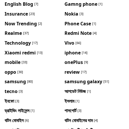
English Blog
Gamng phone
[7]
[1]
Insurance
Nokia
[23]
[3]
Now Trending
Phone Case
[2]
[1]
Realme
Redmi Note
[37]
[4]
Technology
Vivo
[17]
[66]
Xiaomi redmi
iphone
[13]
[14]
mobile
onePlus
[33]
[9]
oppo
review
[30]
[17]
samsung
samsung galaxy
[80]
[51]
tecno
আপডেট নিউজ
[3]
[1]
ইনফো
ইসলাম
[3]
[1]
ড্রাইভিং লাইসেন্স
পাসপোর্ট
[1]
[3]
বাটন মোবাইল
বাটন মোবাইলের দাম
[6]
[4]