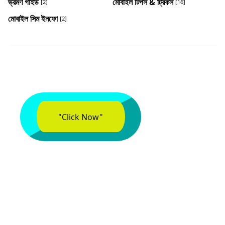
ভ্রমণ গাইড
মোবাইল টিপস & ট্রিকস
[2]
[16]
মোবাইল সিম ইনফো
[2]