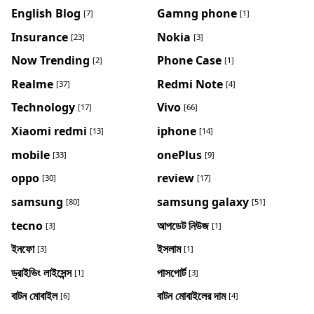
English Blog
Gamng phone
[7]
[1]
Insurance
Nokia
[23]
[3]
Now Trending
Phone Case
[2]
[1]
Realme
Redmi Note
[37]
[4]
Technology
Vivo
[17]
[66]
Xiaomi redmi
iphone
[13]
[14]
mobile
onePlus
[33]
[9]
oppo
review
[30]
[17]
samsung
samsung galaxy
[80]
[51]
tecno
আপডেট নিউজ
[3]
[1]
ইনফো
ইসলাম
[3]
[1]
ড্রাইভিং লাইসেন্স
পাসপোর্ট
[1]
[3]
বাটন মোবাইল
বাটন মোবাইলের দাম
[6]
[4]