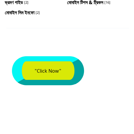
ভ্রমণ গাইড
মোবাইল টিপস & ট্রিকস
[2]
[16]
মোবাইল সিম ইনফো
[2]