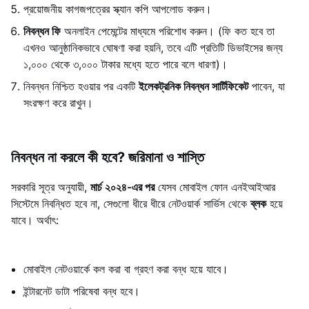
প্রয়োজনীয় কাগজপত্রের স্ক্যান কপি আপলোড করুন।
নিবন্ধন ফি
অনলাইন পেমেন্টের মাধ্যমে পরিশোধ করুন। (ফি কত হবে তা
এখনও আনুষ্ঠানিকভাবে ঘোষণা করা হয়নি, তবে এটি প্রতিটি ডিভাইসের জন্য
১,০০০ থেকে ৩,০০০ টাকার মধ্যে হতে পারে বলে ধারণা)।
নিবন্ধন নিশ্চিত হওয়ার পর একটি
ইলেকট্রনিক নিবন্ধন সার্টিফিকেট
পাবেন, যা
সংরক্ষণ করে রাখুন।
নিবন্ধন না করলে কী হবে? জরিমানা ও শাস্তি
সরকারি সূত্র অনুযায়ী,
মার্চ ২০২৪-এর পর
যেসব মোবাইল ফোন এনইআইআর
সিস্টেমে নিবন্ধিত হবে না, সেগুলো ধীরে ধীরে নেটওয়ার্ক সার্ভিস থেকে
ব্লক
হয়ে
যাবে। অর্থাৎ:
মোবাইল টিপস & ট্রিকস
মোবাইল নেটওয়ার্কে কল করা বা গ্রহণ করা বন্ধ হয়ে যাবে।
ইন্টারনেট ডাটা পরিষেবা বন্ধ হবে।