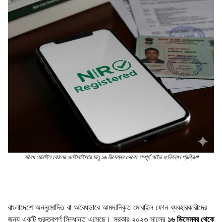
অবৈধ মোবাইল ফোনের এনইআইআর চালু ১৬ ডিসেম্বর থেকে: সম্পূর্ণ গাইড ও নিবন্ধন প্রক্রিয়া
বাংলাদেশে অননুমোদিত বা অবৈধভাবে আমদানিকৃত মোবাইল ফোন ব্যবহারকারীদের
জন্য একটি গুরুত্বপূর্ণ সিদ্ধান্ত এসেছে। সরকার ২০২৩ সালের
১৬ ডিসেম্বর থেকে