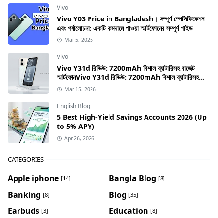
Vivo
Vivo Y03 Price in Bangladesh। সম্পূর্ণ স্পেসিফিকেশন
এবং পর্যালোচনা: একটি কমদামে পাওয়া স্মার্টফোনের সম্পূর্ণ গাইড
Mar 5, 2025
Vivo
Vivo Y31d রিভিউ: 7200mAh বিশাল ব্যাটারিসহ বাজেট
স্মার্টফোনVivo Y31d রিভিউ: 7200mAh বিশাল ব্যাটারিসহ
বাজেট স্মার্টফোন
Mar 15, 2026
English Blog
5 Best High-Yield Savings Accounts 2026 (Up
to 5% APY)
Apr 26, 2026
CATEGORIES
Apple iphone
Bangla Blog
[14]
[8]
Banking
Blog
[8]
[35]
Earbuds
Education
[3]
[8]