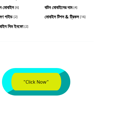
টন মোবাইল
বাটন মোবাইলের দাম
[6]
[4]
রমণ গাইড
মোবাইল টিপস & ট্রিকস
[2]
[16]
বাইল সিম ইনফো
[2]