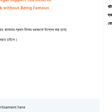
বা
ok without Being Famous
ভ্
মো
চে কানাডার প্রধান ভিসার ধরনগুলো উল্লেখ করা হলো:
া করতে চাইলে।