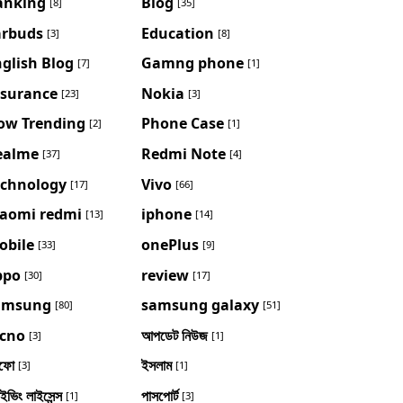
anking
Blog
[8]
[35]
arbuds
Education
[3]
[8]
glish Blog
Gamng phone
[7]
[1]
nsurance
Nokia
[23]
[3]
ow Trending
Phone Case
[2]
[1]
ealme
Redmi Note
[37]
[4]
echnology
Vivo
[17]
[66]
iaomi redmi
iphone
[13]
[14]
obile
onePlus
[33]
[9]
ppo
review
[30]
[17]
amsung
samsung galaxy
[80]
[51]
ecno
আপডেট নিউজ
[3]
[1]
ফো
ইসলাম
[3]
[1]
াইভিং লাইসেন্স
পাসপোর্ট
[1]
[3]