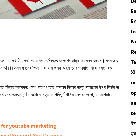
B
E
En
I
N
R
ভ্রমণ বা স্থায়ী বসবাসের জন্য প্রতিবছর অসংখ্য মানুষ আবেদন করেন। কানাডার
T
 কানাডার বিভিন্ন ধরনের ভিসা এবং এর জন্য আবেদনের পদ্ধতি নিয়ে বিস্তারিত
X
m
া ভিসার আবেদন: ধাপে ধাপে গাইড কানাডা ভিসার জন্য দালালের উপর নির্ভর না
o
্যন্ত গুরুত্বপূর্ণ। এখানে সহজ ও পরিপূর্ণ গাইড দেওয়া হলো, যা আপনাকে
s
t
ইন
 for youtube marketing
ড্র
 Legal Support You Deserve