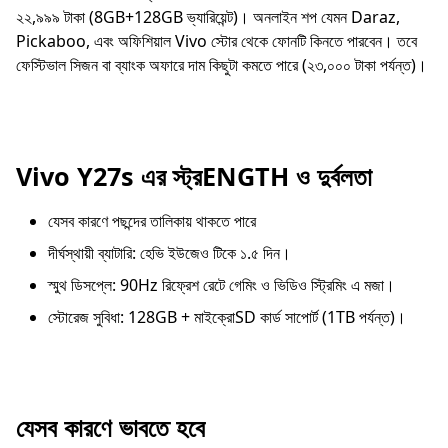
২২,৯৯৯ টাকা (8GB+128GB ভ্যারিয়েন্ট)। অনলাইন শপ যেমন Daraz,
Pickaboo, এবং অফিশিয়াল Vivo স্টোর থেকে ফোনটি কিনতে পারবেন। তবে
ফেস্টিভাল সিজন বা ব্যাংক অফারে দাম কিছুটা কমতে পারে (২৩,০০০ টাকা পর্যন্ত)।
Vivo Y27s এর স্ট্রENGTH ও দুর্বলতা
যেসব কারণে পছন্দের তালিকায় থাকতে পারে
দীর্ঘস্থায়ী ব্যাটারি: হেভি ইউজেও টিকে ১.৫ দিন।
স্মুথ ডিসপ্লে: 90Hz রিফ্রেশ রেটে গেমিং ও ভিডিও স্ট্রিমিং এ মজা।
স্টোরেজ সুবিধা: 128GB + মাইক্রোSD কার্ড সাপোর্ট (1TB পর্যন্ত)।
যেসব কারণে ভাবতে হবে