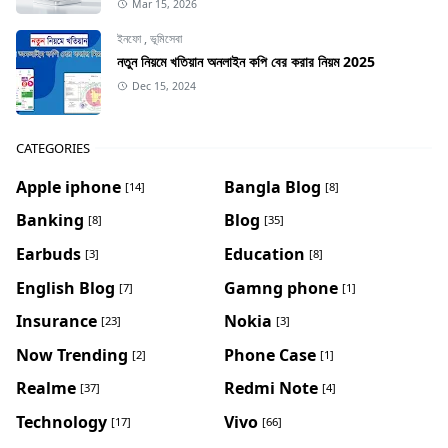
Mar 15, 2026
ইনফো
,
ভূমিসেবা
নতুন নিয়মে খতিয়ান অনলাইন কপি বের করার নিয়ম 2025
Dec 15, 2024
CATEGORIES
Apple iphone
Bangla Blog
[14]
[8]
Banking
Blog
[8]
[35]
Earbuds
Education
[3]
[8]
English Blog
Gamng phone
[7]
[1]
Insurance
Nokia
[23]
[3]
Now Trending
Phone Case
[2]
[1]
Realme
Redmi Note
[37]
[4]
Technology
Vivo
[17]
[66]