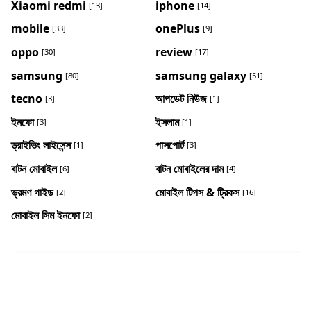
Xiaomi redmi
iphone
[13]
[14]
mobile
onePlus
[33]
[9]
oppo
review
[30]
[17]
samsung
samsung galaxy
[80]
[51]
tecno
আপডেট নিউজ
[3]
[1]
ইনফো
ইসলাম
[3]
[1]
ড্রাইভিং লাইসেন্স
পাসপোর্ট
[1]
[3]
বাটন মোবাইল
বাটন মোবাইলের দাম
[6]
[4]
ভ্রমণ গাইড
মোবাইল টিপস & ট্রিকস
[2]
[16]
মোবাইল সিম ইনফো
[2]