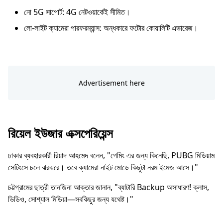
নো 5G সাপোর্ট: 4G নেটওয়ার্কেই সীমিত।
লো-লাইট ক্যামেরা পারফরম্যান্স: অন্ধকারে ফটোর কোয়ালিটি এভারেজ।
রিয়েল ইউজার এক্সপেরিয়েন্স
ঢাকার ব্যবহারকারী রিয়াদ আহমেদ বলেন, "গেমিং এর জন্য কিনেছি, PUBG মিডিয়াম
সেটিংসে চলে ঝরঝরে। তবে ক্যামেরা নাইট মোডে কিছুটা নরম ইমেজ আসে।"
চট্টগ্রামের ছাত্রী তানজিনা আক্তার জানান, "ব্যাটারি Backup অসাধারণ! ক্লাস,
ভিডিও, সোশ্যাল মিডিয়া—সবকিছুর জন্য যথেষ্ট।"