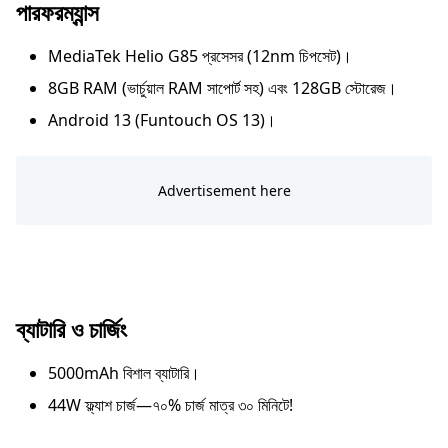
পারফরম্যান্স
MediaTek Helio G85 প্রসেসর (12nm চিপসেট)।
8GB RAM (ভার্চুয়াল RAM সাপোর্ট সহ) এবং 128GB স্টোরেজ।
Android 13 (Funtouch OS 13)।
ব্যাটারি ও চার্জিং
5000mAh বিশাল ব্যাটারি।
44W ফ্ল্যাশ চার্জ—৭০% চার্জ মাত্র ৩০ মিনিটে!