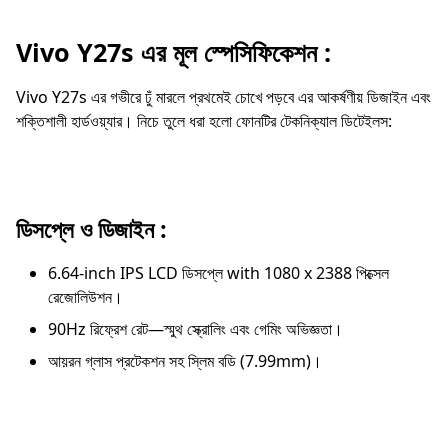
Vivo Y27s এর মূল স্পেসিফিকেশন :
Vivo Y27s এর গভীরে ঢুঁ মারলে প্রথমেই চোখে পড়বে এর আকর্ষণীয় ডিজাইন এবং
শক্তিশালী হার্ডওয়্যার। নিচে তুলে ধরা হলো ফোনটির টেকনিক্যাল ডিটেইলস:
ডিসপ্লে ও ডিজাইন :
6.64-inch IPS LCD ডিসপ্লে with 1080 x 2388 পিক্সেল
রেজোলিউশন।
90Hz রিফ্রেশ রেট—স্মুথ স্ক্রোলিং এবং গেমিং অভিজ্ঞতা।
আয়রন গ্লাস প্রটেকশন সহ স্লিম বডি (7.99mm)।