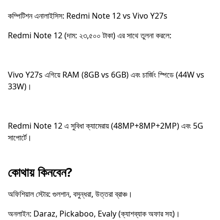
কম্পিটিশন এনালাইসিস: Redmi Note 12 vs Vivo Y27s
Redmi Note 12 (দাম: ২৩,৫০০ টাকা) এর সাথে তুলনা করলে:
Vivo Y27s এগিয়ে RAM (8GB vs 6GB) এবং চার্জিং স্পিডে (44W vs
33W)।
Redmi Note 12 এ সুবিধা ক্যামেরায় (48MP+8MP+2MP) এবং 5G
সাপোর্টে।
কোথায় কিনবেন?
অফিশিয়াল স্টোর: গুলশান, বসুন্ধরা, উত্তরা ব্রাঞ্চ।
অনলাইন: Daraz, Pickaboo, Evaly (ক্যাশব্যাক অফার সহ)।