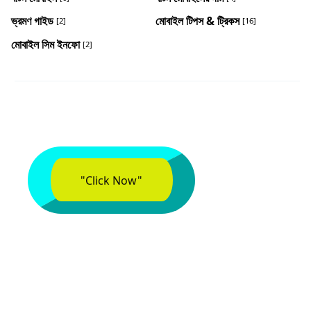
ভ্রমণ গাইড
মোবাইল টিপস & ট্রিকস
[2]
[16]
মোবাইল সিম ইনফো
[2]