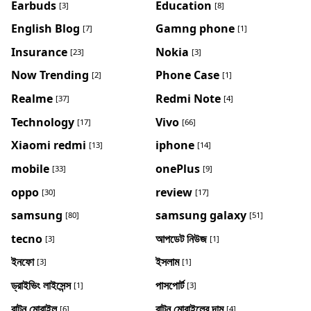
Earbuds
Education
[3]
[8]
English Blog
Gamng phone
[7]
[1]
Insurance
Nokia
[23]
[3]
Now Trending
Phone Case
[2]
[1]
Realme
Redmi Note
[37]
[4]
Technology
Vivo
[17]
[66]
Xiaomi redmi
iphone
[13]
[14]
mobile
onePlus
[33]
[9]
oppo
review
[30]
[17]
samsung
samsung galaxy
[80]
[51]
tecno
আপডেট নিউজ
[3]
[1]
ইনফো
ইসলাম
[3]
[1]
ড্রাইভিং লাইসেন্স
পাসপোর্ট
[1]
[3]
বাটন মোবাইল
বাটন মোবাইলের দাম
[6]
[4]