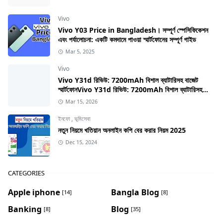
Vivo
Vivo Y03 Price in Bangladesh। সম্পূর্ণ স্পেসিফিকেশন
এবং পর্যালোচনা: একটি কমদামে পাওয়া স্মার্টফোনের সম্পূর্ণ গাইড
Mar 5, 2025
Vivo
Vivo Y31d রিভিউ: 7200mAh বিশাল ব্যাটারিসহ বাজেট
স্মার্টফোনVivo Y31d রিভিউ: 7200mAh বিশাল ব্যাটারিসহ
বাজেট স্মার্টফোন
Mar 15, 2026
ইনফো
,
ভূমিসেবা
নতুন নিয়মে খতিয়ান অনলাইন কপি বের করার নিয়ম 2025
Dec 15, 2024
CATEGORIES
Apple iphone
Bangla Blog
[14]
[8]
Banking
Blog
[8]
[35]